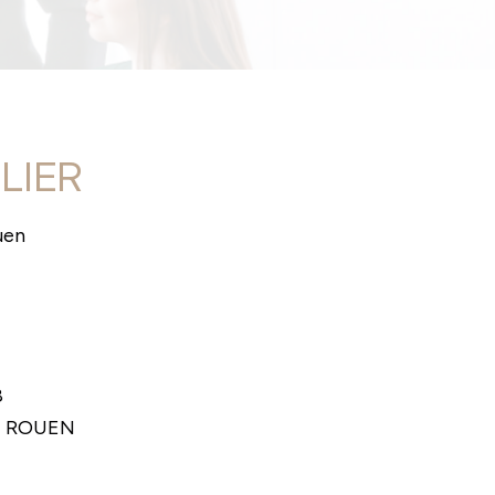
ILIER
uen
8
 DE ROUEN