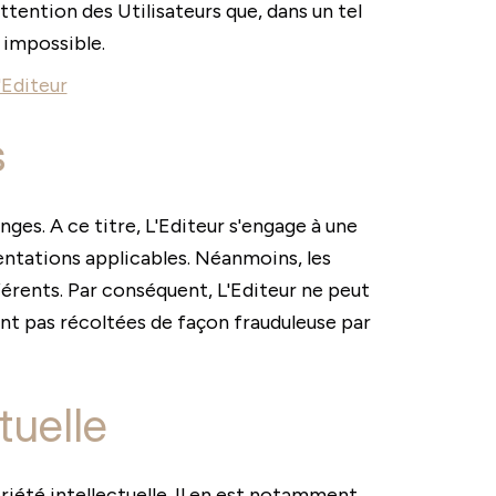
ttention des Utilisateurs que, dans un tel
e impossible.
'Editeur
s
ges. A ce titre, L'Editeur s'engage à une
ntations applicables. Néanmoins, les
fférents. Par conséquent, L'Editeur ne peut
ent pas récoltées de façon frauduleuse par
tuelle
riété intellectuelle. Il en est notamment