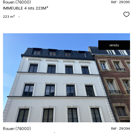
Rouen (76000)
Réf : 29095
IMMEUBLE 4 lots 223M²
Séle
223 m²
-
vendu
voir le
bien
Rouen (76000)
Réf : 29094