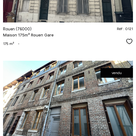
Rouen (76000)
Réf : 0121
Maison 175m² Rouen Gare
Séle
175 m²
-
vendu
voir le
bien