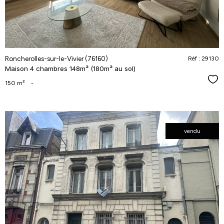
Roncherolles-sur-le-Vivier (76160)
Réf : 29130
Maison 4 chambres 148m² (180m² au sol)
Séle
150 m²
-
vendu
voir le
bien