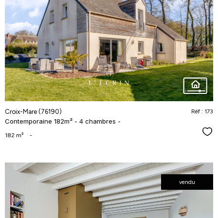
voir le
bien
Croix-Mare (76190)
Réf : 173
Contemporaine 182m² - 4 chambres -
Séle
182 m²
-
vendu