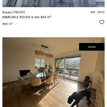
Rouen (76000)
Réf : 29112
IMMEUBLE ROUEN 9 lots 864 m²
Séle
860 m²
-
vendu
voir le
bien