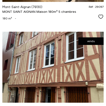
Mont-Saint-Aignan (76130)
Réf : 29097
MONT SAINT AIGNAN Maison 180m² 5 chambres
Séle
180 m²
-
vendu
voir le
bien