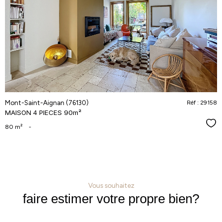
voir le
bien
Mont-Saint-Aignan (76130)
Réf : 29158
MAISON 4 PIECES 90m²
Séle
80 m²
-
Vous souhaitez
faire estimer votre propre bien?