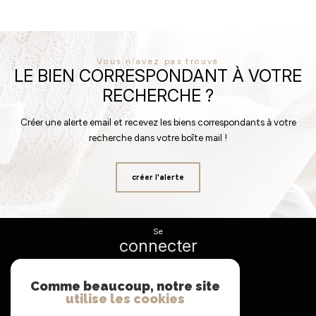
Vous n'avez pas trouvé
LE BIEN CORRESPONDANT À VOTRE
RECHERCHE ?
Créer une alerte email et recevez les biens correspondants à votre
recherche dans votre boîte mail !
créer l'alerte
se
connecter
espace propriétaire
Comme beaucoup, notre site
utilise les cookies
nous