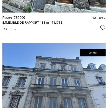
Rouen (76000)
Réf : 29117
IMMEUBLE DE RAPPORT 133 m² 4 LOTS
Séle
133 m²
-
vendu
voir le
bien