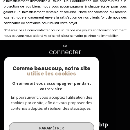
d’investissement immobilier à Rouen. De l’identification des opportunités à la
protection de vos biens, nous vous accompagnons à chaque étape pour vous
garantir un investissement rentable et sécurisé. Notre connaissance du marché
local et notre engagement envers la satisfaction de nos clients font de nous des
partenaires de confiance pour réussir votre projet.
N’hésitez pas à nous contacter pour discuter de vos projets et découvrir comment
nous pouvons vous aider à valoriser et sécuriser votre patrimoine immobilier.
se
connecter
espace propriétaire
Comme beaucoup, notre site
utilise les cookies
nous
suivre
On aimerait vous accompagner pendant
votre visite.
En poursuivant, vous acceptez l'utilisation des
cookies par ce site, afin de vous proposer des
nous
contenus adaptés et réaliser des statistiques !
adhérons
PARAMÉTRER