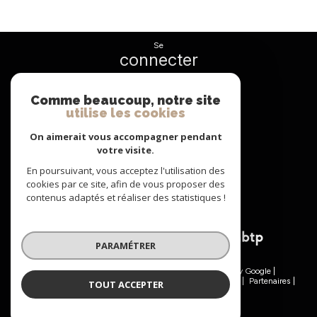
se
connecter
espace propriétaire
Comme beaucoup, notre site
utilise les cookies
nous
suivre
On aimerait vous accompagner pendant
votre visite.
En poursuivant, vous acceptez l'utilisation des
cookies par ce site, afin de vous proposer des
nous
contenus adaptés et réaliser des statistiques !
adhérons
PARAMÉTRER
© 2026 | Tous droits réservés | Traduction powered by Google |
Nos honoraires
Plan du site
Mentions légales
Admin
Partenaires
TOUT ACCEPTER
Politique RGPD
Cookies