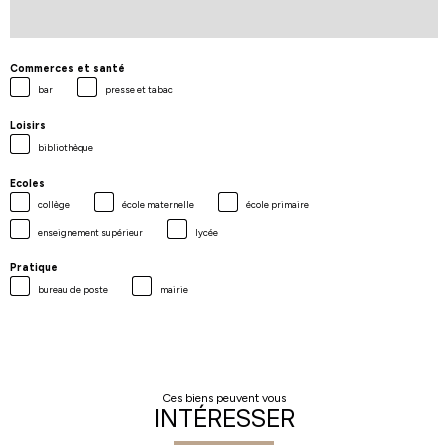
Commerces et santé
bar
presse et tabac
Loisirs
bibliothèque
Ecoles
collège
école maternelle
école primaire
enseignement supérieur
lycée
Pratique
bureau de poste
mairie
Ces biens peuvent vous
INTÉRESSER