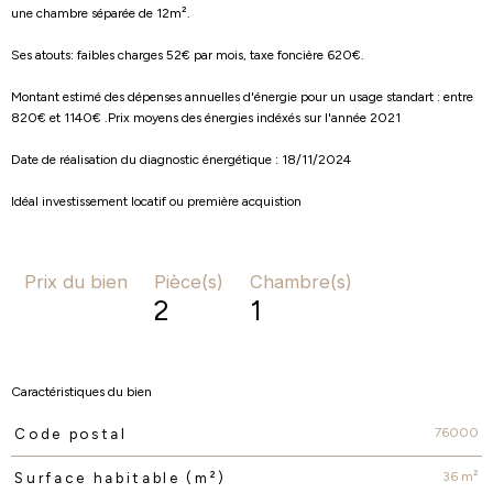
une chambre séparée de 12m².
Ses atouts: faibles charges 52€ par mois, taxe foncière 620€.
Montant estimé des dépenses annuelles d'énergie pour un usage standart : entre
820€ et 1140€ .Prix moyens des énergies indéxés sur l'année 2021
Date de réalisation du diagnostic énergétique : 18/11/2024
Idéal investissement locatif ou première acquistion
Prix du bien
Pièce(s)
Chambre(s)
2
1
Caractéristiques du bien
76000
Code postal
Caractéristiques
Valeurs
36 m²
Surface habitable (m²)