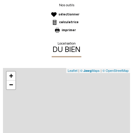
Nos outils
sélectionner
calculatrice
imprimer
Localisation
DU BIEN
Leaflet
|
©
Maps
|
© OpenStreetMap
Jawg
+
−