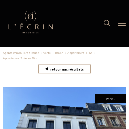
Agence immobilière à Rouen
Vente
Rouen
Appartement
T2
appartement 2 pieces 36m
retour aux résultats
vendu