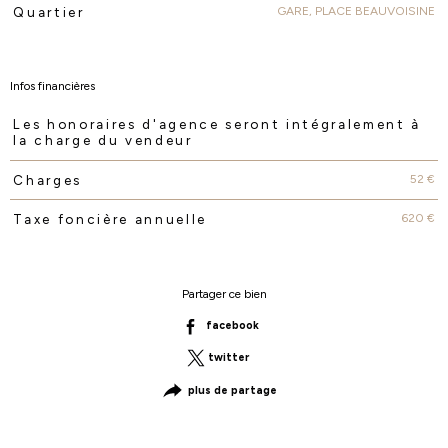
GARE, PLACE BEAUVOISINE
Quartier
Infos financières
Les honoraires d'agence seront intégralement à
Caractéristiques
Valeurs
la charge du vendeur
52 €
Charges
620 €
Taxe foncière annuelle
Partager ce bien
facebook
twitter
plus de partage