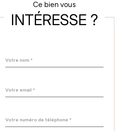
Ce bien vous
INTÉRESSE ?
Nom
Fieldset
*
par
défaut
email
*
Téléphone
*