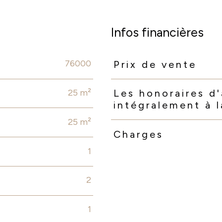
Infos financières
76000
Prix de vente
Caractéristiques
Valeurs
25 m²
Les honoraires d
intégralement à 
25 m²
Charges
1
2
1