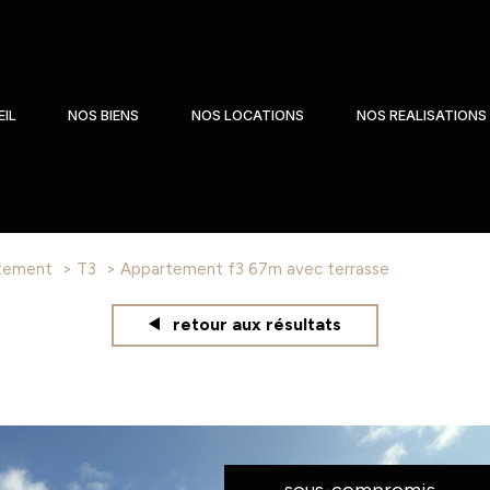
IL
NOS BIENS
NOS LOCATIONS
NOS REALISATIONS
tement
T3
appartement f3 67m avec terrasse
retour aux résultats
sous-compromis