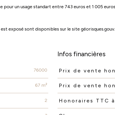
 pour un usage standart entre 743 euros et 1 005 euros 
 est exposé sont disponibles sur le site géorisques.gouv.
Infos financières
76000
Prix de vente ho
Caractéristiques
Valeurs
67 m²
Prix de vente ho
2
Honoraires TTC à