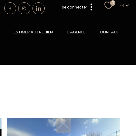
0
Langu
FR
se connecter
espace propriétaire
ESTIMER VOTRE BIEN
L'AGENCE
CONTACT