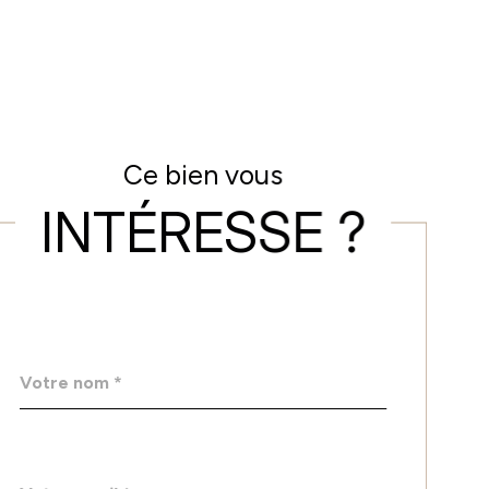
Ce bien vous
INTÉRESSE ?
Nom
Fieldset
*
par
défaut
email