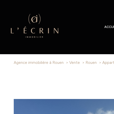
ACCUE
Agence immobilière à Rouen
Vente
Rouen
Appar