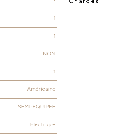
3
Charges
1
1
NON
1
Américaine
SEMI-EQUIPEE
Electrique