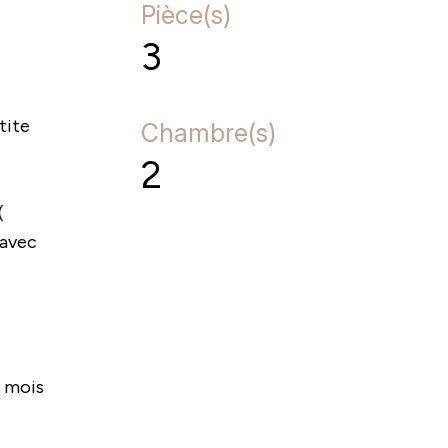
Pièce(s)
3
tite
Chambre(s)
2
(
 avec
/ mois