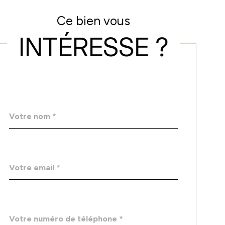
Ce bien vous
INTÉRESSE ?
Nom
Fieldset
*
par
défaut
email
*
Téléphone
*