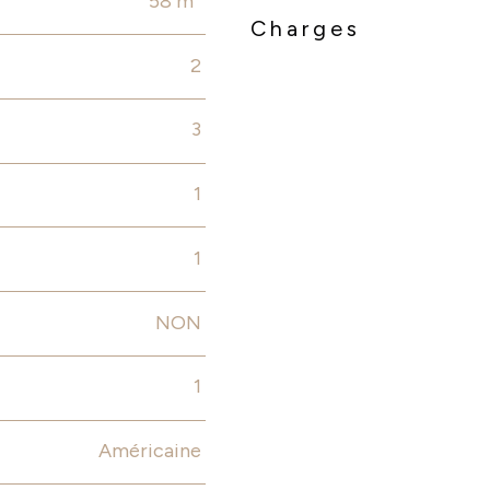
58 m²
Charges
2
3
1
1
NON
1
Américaine