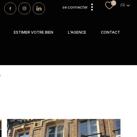
0
Langu
FR
se connecter
espace propriétaire
ESTIMER VOTRE BIEN
L'AGENCE
CONTACT
m