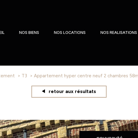
IL
NOS BIENS
NOS LOCATIONS
NOS REALISATIONS
tement
T3
appartement hyper centre neuf 2 chambres 58
retour aux résultats
nouveauté