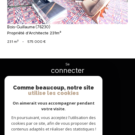
Bois-Guillaume (76230)
Propriété d'Architecte 231m²
231 m²
-
575 000 €
se
connecter
espace propriétaire
Comme beaucoup, notre site
utilise les cookies
nous
suivre
On aimerait vous accompagner pendant
votre visite.
En poursuivant, vous acceptez l'utilisation des
cookies par ce site, afin de vous proposer des
nous
contenus adaptés et réaliser des statistiques !
adhérons