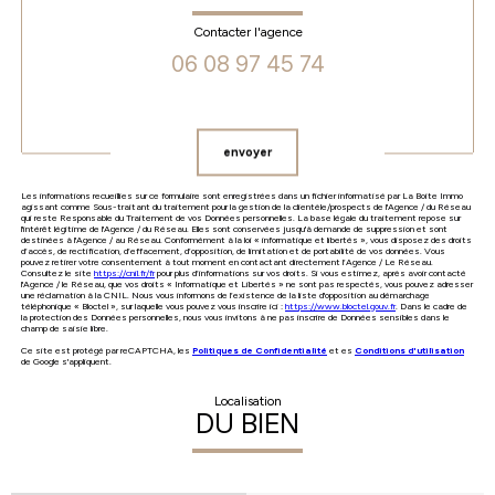
Contacter l'agence
06 08 97 45 74
Validation
envoyer
Les informations recueillies sur ce formulaire sont enregistrées dans un fichier informatisé par La Boite Immo
agissant comme Sous-traitant du traitement pour la gestion de la clientèle/prospects de l'Agence / du Réseau
qui reste Responsable du Traitement de vos Données personnelles. La base légale du traitement repose sur
l'intérêt légitime de l'Agence / du Réseau. Elles sont conservées jusqu'à demande de suppression et sont
destinées à l'Agence / au Réseau. Conformément à la loi « informatique et libertés », vous disposez des droits
d’accès, de rectification, d’effacement, d’opposition, de limitation et de portabilité de vos données. Vous
pouvez retirer votre consentement à tout moment en contactant directement l’Agence / Le Réseau.
Consultez le site
https://cnil.fr/fr
pour plus d’informations sur vos droits. Si vous estimez, après avoir contacté
l'Agence / le Réseau, que vos droits « Informatique et Libertés » ne sont pas respectés, vous pouvez adresser
une réclamation à la CNIL. Nous vous informons de l’existence de la liste d'opposition au démarchage
téléphonique « Bloctel », sur laquelle vous pouvez vous inscrire ici :
https://www.bloctel.gouv.fr
. Dans le cadre de
la protection des Données personnelles, nous vous invitons à ne pas inscrire de Données sensibles dans le
champ de saisie libre.
Ce site est protégé par reCAPTCHA, les
Politiques de Confidentialité
et es
Conditions d'utilisation
de Google s'appliquent.
Localisation
DU BIEN