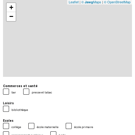
Leaflet
|
©
Maps
|
© OpenStreetMap
Jawg
+
−
Commerces et santé
bar
presse et tabac
Loisirs
bibliothèque
Ecoles
collège
école maternelle
école primaire