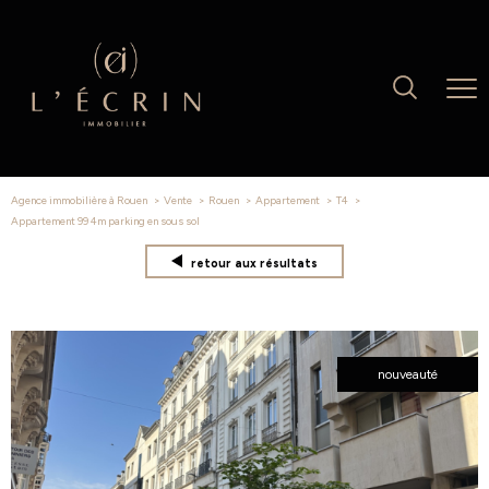
Agence immobilière à Rouen
Vente
Rouen
Appartement
T4
appartement 99 4m parking en sous sol
retour aux résultats
nouveauté