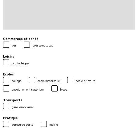
Commerces et santé
bar
presse et tabac
Loisirs
bibliothèque
Ecoles
collège
école maternelle
école primaire
enseignement supérieur
lycée
Transports
gare ferroviaire
Pratique
bureau de poste
mairie