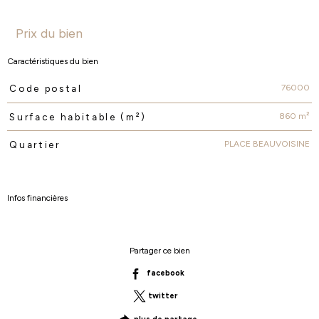
Prix du bien
Caractéristiques du bien
76000
Code postal
Caractéristiques
Valeurs
860 m²
Surface habitable (m²)
PLACE BEAUVOISINE
Quartier
Infos financières
Caractéristiques
Valeurs
Partager ce bien
facebook
twitter