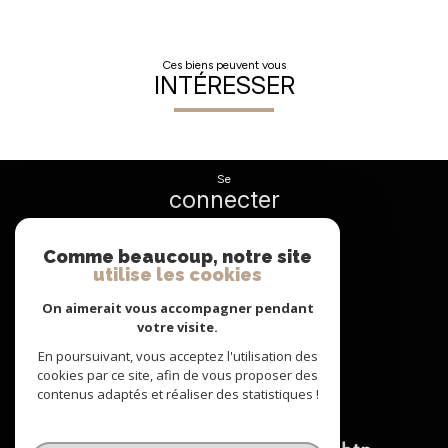
Ces biens peuvent vous
INTÉRESSER
se
connecter
espace propriétaire
Comme beaucoup, notre site
utilise les cookies
nous
suivre
On aimerait vous accompagner pendant
votre visite.
En poursuivant, vous acceptez l'utilisation des
cookies par ce site, afin de vous proposer des
nous
contenus adaptés et réaliser des statistiques !
adhérons