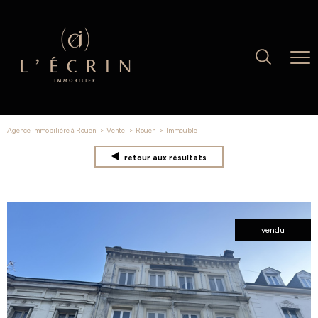
Agence immobilière à Rouen
Vente
Rouen
immeuble
retour aux résultats
vendu