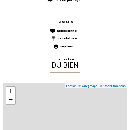
plus de partage
Nos outils
sélectionner
calculatrice
imprimer
Localisation
DU BIEN
Leaflet
|
©
Maps
|
© OpenStreetMap
Jawg
+
−