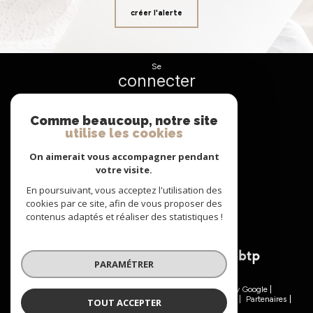
créer l'alerte
se
connecter
espace propriétaire
Comme beaucoup, notre site
utilise les cookies
nous
suivre
On aimerait vous accompagner pendant
votre visite.
En poursuivant, vous acceptez l'utilisation des
cookies par ce site, afin de vous proposer des
nous
contenus adaptés et réaliser des statistiques !
adhérons
PARAMÉTRER
© 2026 | Tous droits réservés | Traduction powered by Google |
Nos honoraires
Plan du site
Mentions légales
Admin
Partenaires
TOUT ACCEPTER
Politique RGPD
Cookies