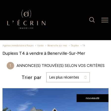
Agence immobilière à Rouen
Vente
Benerville sur mer
Duplex
t4
Duplexs T4 à vendre à Benerville-Sur-Mer
1
ANNONCE(S) TROUVÉE(S) SELON VOS CRITÈRES
Trier par
Les plus récentes
nouveauté