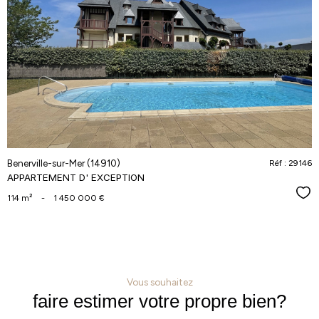
voir le
bien
Benerville-sur-Mer (14910)
Réf : 29146
APPARTEMENT D' EXCEPTION
Séle
114 m²
-
1 450 000 €
Vous souhaitez
faire estimer votre propre bien?